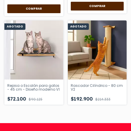
COMPRAR
AGOTADO
AGOTADO
Repisa o Escalón para gatos
Rascador Cilíndrico - 80 cm
- 45 cm - Diseño moderno V1
V2
$72.100
$192.900
$90.125
$214.333