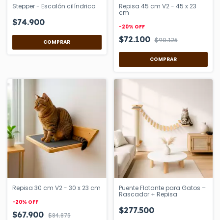
Stepper - Escalón cilíndrico
Repisa 45 cm V2 - 45 x 23
cm
$74.900
-
20
%
OFF
$72.100
$90.125
Repisa 30 cm V2 - 30 x 23 cm
Puente Flotante para Gatos –
Rascador + Repisa
-
20
%
OFF
$277.500
$67.900
$84.875