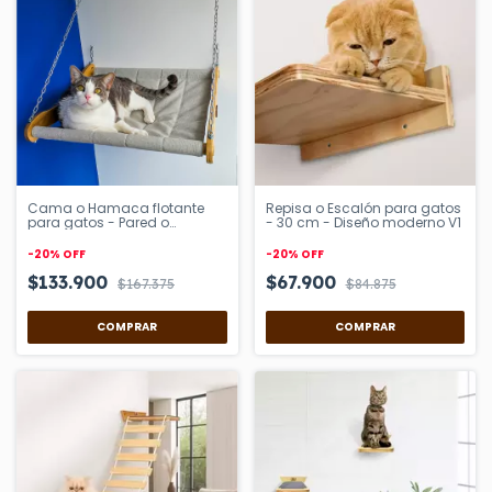
Cama o Hamaca flotante
Repisa o Escalón para gatos
para gatos - Pared o
- 30 cm - Diseño moderno V1
ventana
-
20
%
OFF
-
20
%
OFF
$133.900
$67.900
$167.375
$84.875
COMPRAR